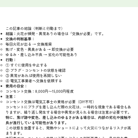
この記事の結論（判断と行動まで）
結論：
火花が頻発・異常ありの場合は「交換が必要」です。
交換の判断基準：
毎回火花が出る → 交換推奨
焦げ・変色・異臭がある → 即交換が必要
ゆるみ・差し込み不良 → 劣化の可能性あり
行動：
① すぐに使用を中止する
② プラグ・コンセントの状態を確認
③ 異常があれば使用を再開しない
④ 電気工事業者へ交換を依頼する
費用の目安：
コンセント交換：8,000円〜15,000円程度
注意：
コンセント交換は電気工事士の資格が必要（DIY不可）
コンセントにプラグを差し込んだ際の火花は、一時的な現象である場合もあ
りますが、繰り返し発生する場合や異常が見られる場合は注意が必要です。
特に、焦げ跡や変色、差し込みのゆるさがある場合は、内部の劣化や接触不
良が進行している可能性があります。
この状態を放置すると、発熱やショートによって火災につながるリスクが高
まります。