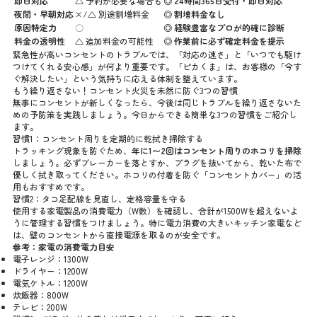
即日対応
△ 予約が必要な場合も
◎ 24時間365日受付・即日対応
夜間・早朝対応
×/△ 別途割増料金
◎ 割増料金なし
原因特定力
〇
◎ 経験豊富なプロが的確に診断
料金の透明性
△ 追加料金の可能性
◎ 作業前に必ず確定料金を提示
緊急性が高いコンセントのトラブルでは、「対応の速さ」と「いつでも駆け
つけてくれる安心感」が何より重要です。「ピカくま」は、お客様の「今す
ぐ解決したい」という気持ちに応える体制を整えています。
もう繰り返さない！コンセント火災を未然に防ぐ3つの習慣
無事にコンセントが新しくなったら、今後は同じトラブルを繰り返さないた
めの予防策を実践しましょう。今日からできる簡単な3つの習慣をご紹介し
ます。
習慣1：コンセント周りを定期的に乾拭き掃除する
トラッキング現象を防ぐため、
年に1〜2回はコンセント周りのホコリを掃除
しましょう。必ずブレーカーを落とすか、プラグを抜いてから、乾いた布で
優しく拭き取ってください。ホコリの付着を防ぐ「コンセントカバー」の活
用もおすすめです。
習慣2：タコ足配線を見直し、定格容量を守る
使用する家電製品の消費電力（W数）を確認し、合計が1500Wを超えないよ
うに管理する習慣をつけましょう。特に電力消費の大きいキッチン家電など
は、壁のコンセントから直接電源を取るのが安全です。
参考：家電の消費電力目安
電子レンジ：1300W
ドライヤー：1200W
電気ケトル：1200W
炊飯器：800W
テレビ：200W