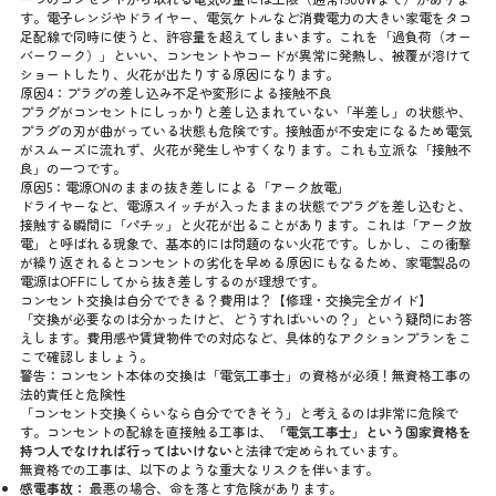
す。電子レンジやドライヤー、電気ケトルなど消費電力の大きい家電をタコ
足配線で同時に使うと、許容量を超えてしまいます。これを「過負荷（オー
バーワーク）」といい、コンセントやコードが異常に発熱し、被覆が溶けて
ショートしたり、火花が出たりする原因になります。
原因4：プラグの差し込み不足や変形による接触不良
プラグがコンセントにしっかりと差し込まれていない「半差し」の状態や、
プラグの刃が曲がっている状態も危険です。接触面が不安定になるため電気
がスムーズに流れず、火花が発生しやすくなります。これも立派な「接触不
良」の一つです。
原因5：電源ONのままの抜き差しによる「アーク放電」
ドライヤーなど、電源スイッチが入ったままの状態でプラグを差し込むと、
接触する瞬間に「パチッ」と火花が出ることがあります。これは「アーク放
電」と呼ばれる現象で、基本的には問題のない火花です。しかし、この衝撃
が繰り返されるとコンセントの劣化を早める原因にもなるため、家電製品の
電源はOFFにしてから抜き差しするのが理想です。
コンセント交換は自分でできる？費用は？【修理・交換完全ガイド】
「交換が必要なのは分かったけど、どうすればいいの？」という疑問にお答
えします。費用感や賃貸物件での対応など、具体的なアクションプランをこ
こで確認しましょう。
警告：コンセント本体の交換は「電気工事士」の資格が必須！無資格工事の
法的責任と危険性
「コンセント交換くらいなら自分でできそう」と考えるのは非常に危険で
す。コンセントの配線を直接触る工事は、
「電気工事士」という国家資格を
持つ人でなければ行ってはいけない
と法律で定められています。
無資格での工事は、以下のような重大なリスクを伴います。
感電事故：
最悪の場合、命を落とす危険があります。