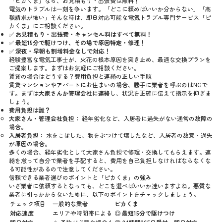
「ピカくま」なら、お見積もり・出張費は無料！
電気のトラブルは一刻を争います。「どこに頼めばいいか分からない」「高
額請求が怖い」そんな時は、即日対応可能な電気トラブル専門サービス「ピ
カくま」にご相談ください。
✅
お見積もり・出張費・キャンセル料はすべて無料！
✅
最短15分で駆けつけ、その場で原因特定・修理！
✅
深夜・早朝も割増料金なしで対応！
経験豊富な電気工事士が、火花の根本原因を突き止め、最適な交換プランを
ご提案します。まずはお気軽にご相談ください。
賃貸の場合はどうする？費用負担と連絡の正しい手順
賃貸マンションやアパートにお住まいの場合、勝手に業者を呼ぶのはNGで
す。まずは
大家さんか管理会社に連絡
し、状況を正確に伝えて指示を仰ぎま
しょう。
費用負担は誰？
大家さん・管理会社負担：
経年劣化など、入居者に過失がない通常の故障の
場合。
入居者負担：
水をこぼした、物をぶつけて壊したなど、入居者の故意・過失
が原因の場合。
多くの場合、経年劣化として大家さん負担で修理・交換してもらえます。連
絡を怠って自分で業者を手配すると、費用を自己負担しなければならなくな
る可能性があるので注意してください。
信頼できる業者選びのポイントと「ピカくま」の強み
いざ業者に依頼するとなっても、どこを選べばいいか迷いますよね。悪質な
業者に引っかからないために、以下のポイントをチェックしましょう。
チェック項目
一般的な業者
ピカくま
対応速度
エリアや時間帯による
◎ 最短15分で駆けつけ