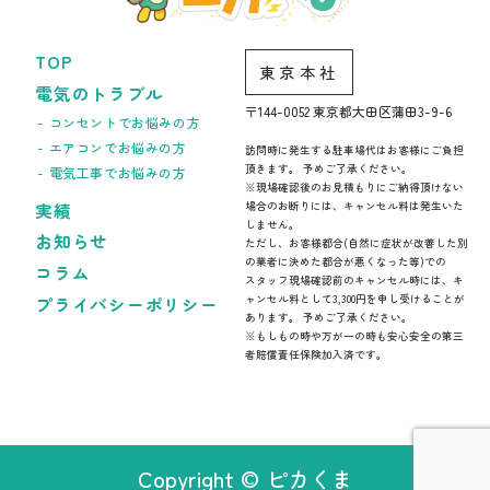
TOP
東京本社
電気のトラブル
〒144-0052 東京都大田区蒲田3-9-6
コンセントでお悩みの方
エアコンでお悩みの方
訪問時に発生する駐車場代はお客様にご負担
頂きます。 予めご了承ください。
電気工事でお悩みの方
※現場確認後のお見積もりにご納得頂けない
実績
場合のお断りには、キャンセル料は発生いた
しません。
お知らせ
ただし、お客様都合(自然に症状が改善した別
の業者に決めた都合が悪くなった等)での
コラム
スタッフ現場確認前のキャンセル時には、キ
ャンセル料として3,300円を申し受けることが
プライバシーポリシー
あります。 予めご了承ください。
※もしもの時や万が一の時も安心安全の第三
者賠償責任保険加入済です。
Copyright © ピカくま