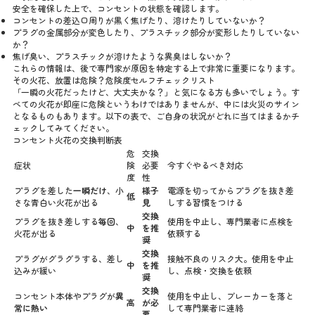
安全を確保した上で、コンセントの状態を確認します。
コンセントの差込口周りが黒く焦げたり、溶けたりしていないか？
プラグの金属部分が変色したり、プラスチック部分が変形したりしていない
か？
焦げ臭い、プラスチックが溶けたような異臭はしないか？
これらの情報は、後で専門家が原因を特定する上で非常に重要になります。
その火花、放置は危険？危険度セルフチェックリスト
「一瞬の火花だったけど、大丈夫かな？」と気になる方も多いでしょう。す
べての火花が即座に危険というわけではありませんが、中には火災のサイン
となるものもあります。以下の表で、ご自身の状況がどれに当てはまるかチ
ェックしてみてください。
コンセント火花の交換判断表
危
交換
症状
険
必要
今すぐやるべき対応
度
性
プラグを差した
一瞬だけ
、小
様子
電源を切ってからプラグを抜き差
低
さな青白い火花が出る
見
しする習慣をつける
交換
プラグを抜き差しする
毎回
、
使用を中止し、専門業者に点検を
中
を推
火花が出る
依頼する
奨
交換
プラグがグラグラする、差し
接触不良のリスク大。使用を中止
中
を推
込みが緩い
し、点検・交換を依頼
奨
交換
コンセント本体やプラグが
異
使用を中止し、ブレーカーを落と
高
が必
常に熱い
して専門業者に連絡
要