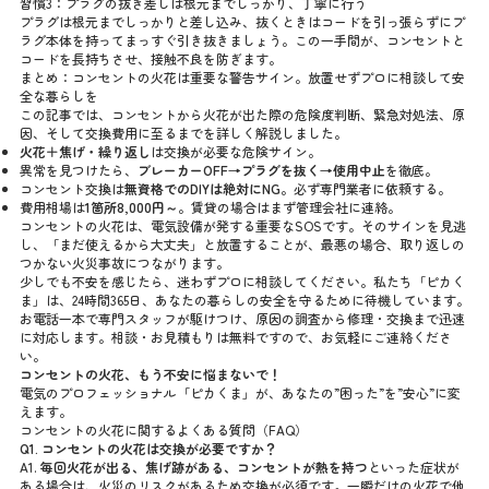
習慣3：プラグの抜き差しは根元までしっかり、丁寧に行う
プラグは根元までしっかりと差し込み、抜くときはコードを引っ張らずにプ
ラグ本体を持ってまっすぐ引き抜きましょう。この一手間が、コンセントと
コードを長持ちさせ、接触不良を防ぎます。
まとめ：コンセントの火花は重要な警告サイン。放置せずプロに相談して安
全な暮らしを
この記事では、コンセントから火花が出た際の危険度判断、緊急対処法、原
因、そして交換費用に至るまでを詳しく解説しました。
火花＋焦げ・繰り返し
は交換が必要な危険サイン。
異常を見つけたら、
ブレーカーOFF→プラグを抜く→使用中止
を徹底。
コンセント交換は
無資格でのDIYは絶対にNG
。必ず専門業者に依頼する。
費用相場は
1箇所8,000円～
。賃貸の場合はまず管理会社に連絡。
コンセントの火花は、電気設備が発する重要なSOSです。そのサインを見逃
し、「まだ使えるから大丈夫」と放置することが、最悪の場合、取り返しの
つかない火災事故につながります。
少しでも不安を感じたら、迷わずプロに相談してください。私たち「ピカく
ま」は、24時間365日、あなたの暮らしの安全を守るために待機しています。
お電話一本で専門スタッフが駆けつけ、原因の調査から修理・交換まで迅速
に対応します。相談・お見積もりは無料ですので、お気軽にご連絡くださ
い。
コンセントの火花、もう不安に悩まないで！
電気のプロフェッショナル「ピカくま」が、あなたの”困った”を”安心”に変
えます。
コンセントの火花に関するよくある質問（FAQ）
Q1. コンセントの火花は交換が必要ですか？
A1.
毎回火花が出る、焦げ跡がある、コンセントが熱を持つ
といった症状が
ある場合は、火災のリスクがあるため交換が必須です。一瞬だけの火花で他