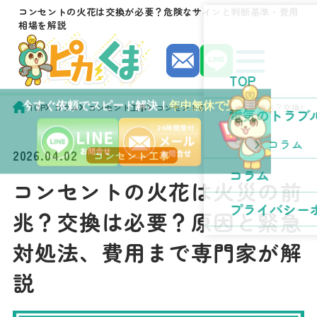
コンセントの火花は交換が必要？危険なサインと判断基準・費用
相場を解説
TOP
今すぐ依頼でスピード解決！
年中無休で受付中！
TOP
コラム
コンセント工事
コンセントの火花は火災の前兆？交換は
電気のトラブ
コラム
2026.04.02
コンセント工事
コラム
コンセントの火花は火災の前
プライバシー
兆？交換は必要？原因と緊急
対処法、費用まで専門家が解
説