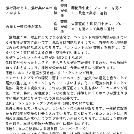
交換
焦げ跡
がある、
焦げ臭い
ニオ
危
即使用中止！
ブレーカーを落と
が必
イがする
険
し、緊急で業者に連絡
須
交換
危
火災直前！
即使用中止し、ブレー
火花と一緒に
煙が出た
が必
険
カーを落として業者に連絡
須
「危険度：中」以上
に当てはまる場合は、コンセント内部で問題が起きてい
る可能性が非常に高いです。見た目は問題なさそうでも、内部の劣化や損傷
は火災の直接的な原因となります。「コンセント 火花 交換」を検討し、な
るべく早く専門家による点検・交換を行いましょう。
なぜ？コンセントから火花が出る5つの主な原因
危険度が分かったところで、そもそもなぜ火花が発生するのか、その原因を
知っておきましょう。原因が分かれば、今後の予防にも繋がります。
原因1：ホコリと湿気が引き起こす「トラッキング現象」
コンセントとプラグの隙間に溜まったホコリが、空気中の湿気を吸うことで
電気の通り道（トラック）を作ってしまいます。そこに電気が流れることで
発熱・発火する現象です。これが火災原因として最も多い「トラッキング現
象」です。特に、冷蔵庫やテレビの裏など、掃除しにくくホコリが溜まりや
すい場所で起こりやすいため注意が必要です。
原因2：コンセント・プラグの寿命（約10年の経年劣化）
意外と知られていませんが、コンセントにも寿命があります。一般的に
設置
から約10年
が交換の目安とされています。長く使っているコンセントは、内
部の金属部品が劣化してプラグを挟む力が弱くなります。これにより接触不
良が起き、異常な発熱や火花の発生に繋がるのです。
原因3：タコ足配線による過負荷（オーバーワーク）
一つのコンセントから取れる電気の量には上限（通常1500Wまで）がありま