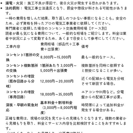
漏電・火災：
施工不良が原因で、後日火災が発生する恐れがあります。
法的罰則：
電気工事士法違反となり、罰金や懲役が科される可能性がありま
す。
一時の費用を惜しんだ結果、取り返しのつかない事態になることも。安全の
ため、必ず資格を持ったプロの電気工事業者に依頼してください。
専門業者に依頼した場合のコンセント交換費用相場【ケース別】
読者が最も気になる費用について、一般的な相場をご紹介します。料金は業
者や状況によって変動するため、あくまで目安として参考にしてください。
費用相場（部品代＋工事
工事内容
備考
費＋出張費）
コンセント1箇所の交
8,000円～15,000円
最も一般的なケース。
換
コンセント複数箇所
1箇所あたり 3,000円～
複数箇所を同時に依頼する
の交換
5,000円＋出張費
と割安になることが多い。
コンセントの増設
近くの配線から電気を分岐
（既存回路から分
12,000円～20,000円
させて新設する場合。
岐）
コンセントの増設
エアコンやIH用など。分電
18,000円～35,000円
（専用回路）
盤からの配線工事が必要。
基本料金＋割増料金
深夜・早朝の緊急対
時間帯によって追加料金が
（3,000円～8,000円程
応
発生する場合がある。
度）
正確な費用は、現場の状況を見てからの見積もりとなります。複数の業者か
ら見積もりを取り、料金とサービス内容を比較検討することをおすすめしま
す。