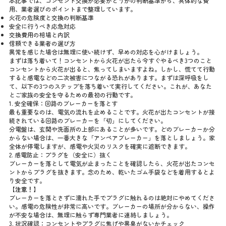
本記事では、コンセント交換が必要かどうかの判断基準から、具体的な費
用、業者選びのポイントまで整理しています。
火花の危険度と交換の判断基準
安全に行うべき応急対応
交換費用の相場と内訳
信頼できる業者の選び方
異常を感じた場合は無理に使い続けず、早めの対応を心がけましょう。
まずは落ち着いて！コンセントから火花が出たら今すぐやるべき3つのこと
コンセントから火花が出ると、焦ってしまいますよね。しかし、慌てて行動
すると感電などの二次被害につながる恐れがあります。まずは深呼吸をし
て、以下の3つのステップを落ち着いて実行してください。これが、あなた
とご家族の安全を守るための最初の行動です。
1. 安全確保：回路のブレーカーを落とす
最も重要なのは、電気の流れを止めることです。火花が出たコンセントが接
続されている回路のブレーカーを「切」にしてください。
分電盤は、玄関や洗面所の上部にあることが多いです。どのブレーカーか分
からない場合は、一番大きな「アンペアブレーカー」を落としましょう。家
全体が停電しますが、感電や火災のリスクを確実に遮断できます。
2. 感電防止：プラグを（安全に）抜く
ブレーカーを落として電気が止まったことを確認したら、火花が出たコンセ
ントからプラグを抜きます。念のため、乾いたゴム手袋などを着用するとよ
り安全です。
【注意！】
ブレーカーを落とさずに濡れた手でプラグに触れるのは絶対にやめてくださ
い。感電の危険性が非常に高いです。ブレーカーの場所が分からない、操作
が不安な場合は、無理に触らず専門業者に連絡しましょう。
3. 状況確認：コンセントやプラグに焦げや異臭がないかチェック