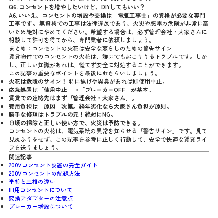
Q6. コンセントを増やしたいけど、DIYしてもいい？
A6.
いいえ、コンセントの増設や交換は「電気工事士」の資格が必要な専門
工事です。
無資格での工事は法律違反であり、火災や感電の危険が非常に高
いため絶対にやめてください。希望する場合は、必ず管理会社・大家さんに
相談して許可を得てから、専門業者に依頼しましょう。
まとめ：コンセントの火花は安全な暮らしのための警告サイン
賃貸物件でのコンセントの火花は、誰にでも起こりうるトラブルです。しか
し、正しい知識があれば、慌てず安全に対処することができます。
この記事の重要なポイントを最後におさらいしましょう。
火花は危険のサイン！
特に焦げや異臭があれば即使用中止。
応急処置は「使用中止」→「ブレーカーOFF」が基本。
賃貸での連絡先はまず「管理会社・大家さん」。
費用負担は「原因」次第。経年劣化なら大家さん負担が原則。
勝手な修理はトラブルの元！絶対にNG。
日頃の掃除と正しい使い方で、火災は予防できる。
コンセントの火花は、電気系統の異常を知らせる「警告サイン」です。見て
見ぬふりをせず、この記事を参考に正しく行動して、安全で快適な賃貸ライ
フを送りましょう。
関連記事
200Vコンセント設置の完全ガイド
200Vコンセントの配線方法
単相と三相の違い
IH用コンセントについて
変換アダプターの注意点
ブレーカー増設について