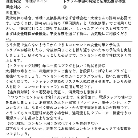
原因特定
修理がメイン
トラブル原因の特定と応急処置が得意
緊急対応
△
◎
※注意※
賃貸物件の場合、修理・交換作業は必ず管理会社・大家さんの許可が必要で
す。ピカくまは、許可が出る前の「原因調査」と「応急処置」でご活用くだ
さい。「管理会社にこう説明すれば良い」といったアドバイスも可能です。
まずは安全確保が最優先。不安な夜を過ごす前に、お気軽にご相談くださ
い。
もう火花で焦らない！今日からできるコンセントの安全対策と予防法
トラブルが解決したら、今後は同じことを繰り返さないための予防策を実践
しましょう。日々のちょっとした心がけで、コンセントの安全性は大きく向
上します。
【トラッキング対策】年に一度はプラグを抜いて乾拭き掃除
大掃除の時などに、冷蔵庫やテレビ裏など、普段挿しっぱなしのプラグを一
度抜いてみましょう。コンセントの差込口とプラグの刃を、乾いた布で優し
く拭くだけで、トラッキング現象のリスクを大幅に減らせます。ホコリの侵
入を防ぐ「コンセントキャップ」の活用も有効です。
【過負荷対策】タコ足配線を見直し、消費電力を意識する
「1つのコンセントからは合計1500Wまで」を合言葉に、電源タップの使い方
を見直しましょう。消費電力の大きい家電（ドライヤー、電子レンジ、エア
コンなど）は、なるべく壁のコンセントから直接電源を取るのが理想です。
どうしてもタコ足配線が必要な場合は、過電流を防ぐブレーカー機能付きの
電源タップを選ぶとより安全です。
【劣化対策】コンセント周りの劣化サインを見逃さない
以下のサインがないか、定期的にお部屋のコンセントをチェックする習慣を
つけましょう。