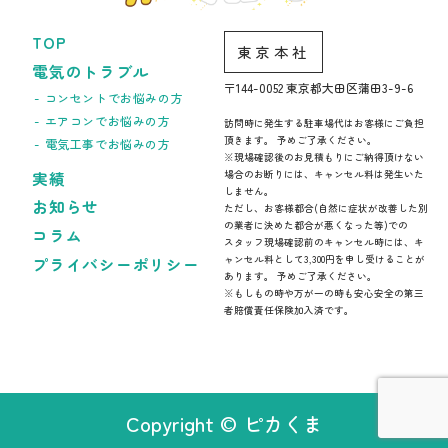
TOP
東京本社
電気のトラブル
〒144-0052 東京都大田区蒲田3-9-6
コンセントでお悩みの方
エアコンでお悩みの方
訪問時に発生する駐車場代はお客様にご負担
頂きます。 予めご了承ください。
電気工事でお悩みの方
※現場確認後のお見積もりにご納得頂けない
実績
場合のお断りには、キャンセル料は発生いた
しません。
お知らせ
ただし、お客様都合(自然に症状が改善した別
の業者に決めた都合が悪くなった等)での
コラム
スタッフ現場確認前のキャンセル時には、キ
ャンセル料として3,300円を申し受けることが
プライバシーポリシー
あります。 予めご了承ください。
※もしもの時や万が一の時も安心安全の第三
者賠償責任保険加入済です。
Copyright © ピカくま