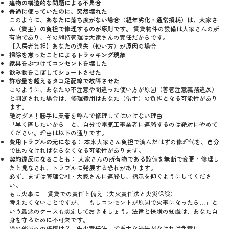
建物の構造的な問題による不具合
普通に使っていたのに、突然壊れた
このように、
あなたに落ち度がない場合（経年劣化・通常損耗）は、大家さ
ん（貸主）の負担で修理するのが原則です。
賃貸物件の設備は大家さんの所
有物であり、その維持管理は大家さんの責任だからです。
【入居者負担】あなたの過失（使い方）が原因の場合
掃除を怠ったことによるトラッキング現象
家具をぶつけてコンセントを壊した
飲み物をこぼしてショートさせた
許容量を超えるタコ足配線で故障させた
このように、あなたの不注意や間違った使い方が原因（善管注意義務違反）
と判断された場合は、修理費用はあなた（借主）の負担となる可能性があり
ます。
絶対ダメ！勝手に業者を呼んで修理してはいけない理由
「早く直したいから」と、自分で電気工事業者に連絡するのは絶対にやめて
ください。理由は以下の通りです。
費用トラブルの元になる：
本来大家さん負担で済んだはずの修理代を、自分
で払わなければならなくなる可能性があります。
契約違反になることも：
大家さんの所有物である設備を無断で変更・修理し
たと見なされ、トラブルに発展する恐れがあります。
必ず、まずは管理会社・大家さんに連絡し、指示を仰ぐようにしてくださ
い。
もし火事に… 賃貸での責任と備え（失火責任法と火災保険）
考えたくないことですが、「もしコンセントが原因で火事になったら…」と
いう最悪のケースも想定しておきましょう。法律と保険の知識は、あなた自
身を守るために不可欠です。
隣の部屋への賠償は？「失火責任法」で重大な過失がなければ免責に