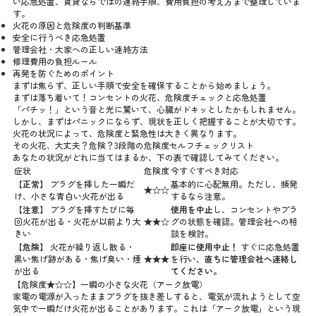
い応急処置、賃貸ならではの連絡手順、費用負担の考え方まで整理していま
す。
火花の原因と危険度の判断基準
安全に行うべき応急処置
管理会社・大家への正しい連絡方法
修理費用の負担ルール
再発を防ぐためのポイント
まずは焦らず、正しい手順で安全を確保することから始めましょう。
まずは落ち着いて！コンセントの火花、危険度チェックと応急処置
「パチッ！」という音と光に驚いて、心臓がドキッとしたかもしれません。
しかし、まずはパニックにならず、現状を正しく把握することが大切です。
火花の状況によって、危険度と緊急性は大きく異なります。
その火花、大丈夫？危険？3段階の危険度セルフチェックリスト
あなたの状況がどれに当てはまるか、下の表で確認してみてください。
症状
危険度
今すぐすべき対応
【正常】
プラグを挿した一瞬だ
基本的に心配無用。ただし、頻発
★☆☆
け、小さな青白い火花が出る
するなら注意。
【注意】
プラグを挿すたびに毎
使用を中止
し、コンセントやプラ
回火花が出る・火花が以前より大
★★☆
グの状態を確認。管理会社への相
きい
談を検討。
【危険】
火花が繰り返し散る・
即座に使用中止！
すぐに応急処置
黒い焦げ跡がある・焦げ臭い・煙
★★★
を行い、
直ちに管理会社へ連絡し
が出る
てください。
【危険度★☆☆】一瞬の小さな火花（アーク放電）
家電の電源が入ったままプラグを抜き差しすると、電気が流れようとして空
気中で一瞬だけ火花が出ることがあります。これは「アーク放電」という現