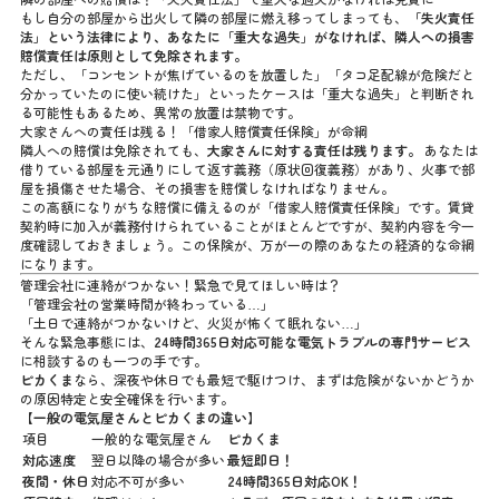
もし自分の部屋から出火して隣の部屋に燃え移ってしまっても、
「失火責任
法」という法律により、あなたに「重大な過失」がなければ、隣人への損害
賠償責任は原則として免除されます。
ただし、「コンセントが焦げているのを放置した」「タコ足配線が危険だと
分かっていたのに使い続けた」といったケースは「重大な過失」と判断され
る可能性もあるため、異常の放置は禁物です。
大家さんへの責任は残る！「借家人賠償責任保険」が命綱
隣人への賠償は免除されても、
大家さんに対する責任は残ります。
あなたは
借りている部屋を元通りにして返す義務（原状回復義務）があり、火事で部
屋を損傷させた場合、その損害を賠償しなければなりません。
この高額になりがちな賠償に備えるのが「借家人賠償責任保険」です。賃貸
契約時に加入が義務付けられていることがほとんどですが、契約内容を今一
度確認しておきましょう。この保険が、万が一の際のあなたの経済的な命綱
になります。
管理会社に連絡がつかない！緊急で見てほしい時は？
「管理会社の営業時間が終わっている…」
「土日で連絡がつかないけど、火災が怖くて眠れない…」
そんな緊急事態には、
24時間365日対応可能な電気トラブルの専門サービス
に相談するのも一つの手です。
ピカくま
なら、深夜や休日でも最短で駆けつけ、まずは危険がないかどうか
の原因特定と安全確保を行います。
【一般の電気屋さんとピカくまの違い】
項目
一般的な電気屋さん
ピカくま
対応速度
翌日以降の場合が多い
最短即日！
夜間・休日
対応不可が多い
24時間365日対応OK！