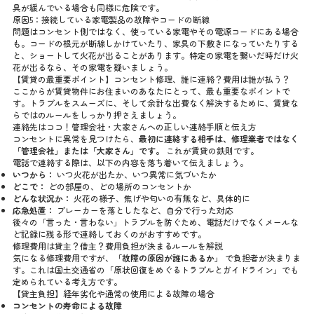
具が緩んでいる場合も同様に危険です。
原因5：接続している家電製品の故障やコードの断線
問題はコンセント側ではなく、使っている家電やその電源コードにある場合
も。コードの根元が断線しかけていたり、家具の下敷きになっていたりする
と、ショートして火花が出ることがあります。特定の家電を繋いだ時だけ火
花が出るなら、その家電を疑いましょう。
【賃貸の最重要ポイント】コンセント修理、誰に連絡？費用は誰が払う？
ここからが賃貸物件にお住まいのあなたにとって、最も重要なポイントで
す。トラブルをスムーズに、そして余計な出費なく解決するために、賃貸な
らではのルールをしっかり押さえましょう。
連絡先はココ！管理会社・大家さんへの正しい連絡手順と伝え方
コンセントに異常を見つけたら、
最初に連絡する相手は、修理業者ではなく
「管理会社」または「大家さん」です。
これが賃貸の鉄則です。
電話で連絡する際は、以下の内容を落ち着いて伝えましょう。
いつから：
いつ火花が出たか、いつ異常に気づいたか
どこで：
どの部屋の、どの場所のコンセントか
どんな状況か：
火花の様子、焦げや匂いの有無など、具体的に
応急処置：
ブレーカーを落としたなど、自分で行った対応
後々の「言った・言わない」トラブルを防ぐため、電話だけでなくメールな
ど記録に残る形で連絡しておくのがおすすめです。
修理費用は貸主？借主？費用負担が決まるルールを解説
気になる修理費用ですが、
「故障の原因が誰にあるか」
で負担者が決まりま
す。これは国土交通省の「原状回復をめぐるトラブルとガイドライン」でも
定められている考え方です。
【貸主負担】経年劣化や通常の使用による故障の場合
コンセントの寿命による故障