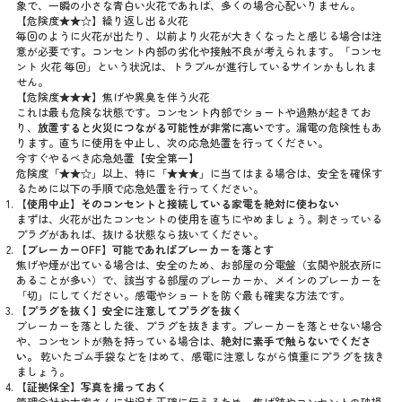
象で、一瞬の小さな青白い火花であれば、多くの場合心配いりません。
【危険度★★☆】繰り返し出る火花
毎回のように火花が出たり、以前より火花が大きくなったと感じる場合は注
意が必要です。コンセント内部の劣化や接触不良が考えられます。「コンセ
ント 火花 毎回」という状況は、トラブルが進行しているサインかもしれま
せん。
【危険度★★★】焦げや異臭を伴う火花
これは最も危険な状態です。コンセント内部でショートや過熱が起きてお
り、
放置すると火災につながる可能性が非常に高い
です。漏電の危険性もあ
ります。直ちに使用を中止し、次の応急処置を行ってください。
今すぐやるべき応急処置【安全第一】
危険度「★★☆」以上、特に「★★★」に当てはまる場合は、安全を確保す
るために以下の手順で応急処置を行ってください。
【使用中止】そのコンセントと接続している家電を絶対に使わない
まずは、火花が出たコンセントの使用を直ちにやめましょう。刺さっている
プラグがあれば、抜ける状態なら抜いてください。
【ブレーカーOFF】可能であればブレーカーを落とす
焦げや煙が出ている場合は、安全のため、お部屋の分電盤（玄関や脱衣所に
あることが多い）で、該当する部屋のブレーカーか、メインのブレーカーを
「切」にしてください。感電やショートを防ぐ最も確実な方法です。
【プラグを抜く】安全に注意してプラグを抜く
ブレーカーを落とした後、プラグを抜きます。ブレーカーを落とせない場合
や、コンセントが熱を持っている場合は、
絶対に素手で触らないでくださ
い。
乾いたゴム手袋などをはめて、感電に注意しながら慎重にプラグを抜き
ましょう。
【証拠保全】写真を撮っておく
管理会社や大家さんに状況を正確に伝えるため、焦げ跡やコンセントの破損