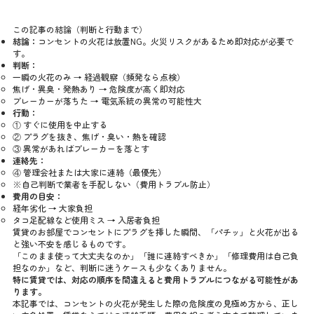
この記事の結論（判断と行動まで）
結論：
コンセントの火花は放置NG。火災リスクがあるため即対応が必要で
す。
判断：
一瞬の火花のみ → 経過観察（頻発なら点検）
焦げ・異臭・発熱あり → 危険度が高く即対応
ブレーカーが落ちた → 電気系統の異常の可能性大
行動：
① すぐに使用を中止する
② プラグを抜き、焦げ・臭い・熱を確認
③ 異常があればブレーカーを落とす
連絡先：
④ 管理会社または大家に連絡（最優先）
※自己判断で業者を手配しない（費用トラブル防止）
費用の目安：
経年劣化 → 大家負担
タコ足配線など使用ミス → 入居者負担
賃貸のお部屋でコンセントにプラグを挿した瞬間、「パチッ」と火花が出る
と強い不安を感じるものです。
「このまま使って大丈夫なのか」「誰に連絡すべきか」「修理費用は自己負
担なのか」など、判断に迷うケースも少なくありません。
特に賃貸では、対応の順序を間違えると費用トラブルにつながる可能性があ
ります。
本記事では、コンセントの火花が発生した際の危険度の見極め方から、正し