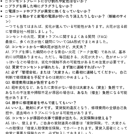
□ コンセントプレートにひび割れや変色はないか？
□ プラグを挿した時にグラグラしないか？
□ 電源コードやプラグが異常に熱くなっていないか？
□ コードを動かすと家電の電源が付いたり消えたりしないか？（断線のサイ
ン）
一つでも当てはまれば、劣化が進んでいる可能性があります。火花が出る前
に管理会社へ相談しましょう。
コンセントの火花、賃貸トラブルに関するよくある質問（FAQ）
最後に、多くの方が抱く疑問についてQ&A形式でまとめました。
Q1. コンセントから一瞬火花が出たけど、大丈夫？
A1. プラグを挿した瞬間の小さな青白い火花（アーク放電）であれば、基本
的には問題ありません。ただし、毎回起きる、火花が大きい、色がオレンジ
っぽいなどの場合は、劣化や接触不良の可能性があるため注意が必要です。
Q2. 賃貸でコンセントが壊れたら、まず誰に連絡すればいい？
A2.
必ず「管理会社」または「大家さん」に最初に連絡してください。
自己
判断で修理業者を手配するのは絶対にやめましょう。
Q3. 修理費用は誰が負担するの？
A3. 経年劣化など、あなたに責任がない場合は
大家さん（貸主）負担
です。
あなたの不注意や掃除不足が原因の場合は、
あなた（借主）負担
になる可能
性があります。
Q4. 勝手に修理業者を呼んで直してもいい？
A4.
いいえ、絶対にダメです。
賃貸契約違反となり、修理費用の全額自己負
担や、退去時のトラブルにつながる可能性があります。
Q5. コンセントが原因の火事で損害が出たら、火災保険は使える？
A5. はい、使えます。ご自身の家財道具の損害は「家財保険」で、大家さん
への賠償は「借家人賠償責任保険」でカバーされます。賃貸入居者にとって
非常に重要な保険なので、必ず加入しておきましょう。