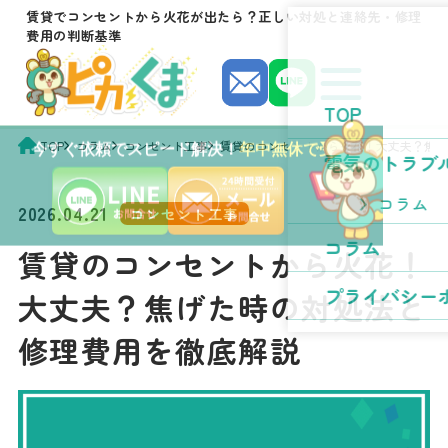
賃貸でコンセントから火花が出たら？正しい対処と連絡先・修理
費用の判断基準
TOP
TOP
コラム
コンセント工事
賃貸のコンセントから火花！大丈夫？焦
今すぐ依頼でスピード解決！
年中無休で受付中！
電気のトラブ
コラム
2026.04.21
コンセント工事
コラム
賃貸のコンセントから火花！
プライバシー
大丈夫？焦げた時の対処法と
修理費用を徹底解説