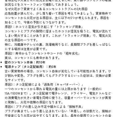
状況などをスマートフォンで撮影しておきましょう。
なぜ火花が？賃貸でよくあるコンセントトラブルの5大原因
応急処置が済んだら、少し落ち着いて原因を考えてみましょう。賃貸物件で
コンセントから火花が出る原因は、主に以下の5つが考えられます。原因を
知ることで、今後の予防にもつながります。
原因1：ホコリと湿気が引き起こす「トラッキング現象」
コンセントとプラグの隙間に溜まったホコリが湿気を吸うと、電気が流れて
しまい発火することがあります。これが「トラッキング現象」で、電気火災
の主な原因の一つです。
特に、冷蔵庫やテレビの裏、洗濯機周りなど、長期間プラグを差しっぱなし
にする場所は注意が必要です。
原因2：寿命かも？コンセントやコードの「経年劣化」
実は、コンセントにも寿命があります。
壁のコンセント本体：約10年
電源タップ（タコ足配線用）：約5年
古い賃貸物件の場合、コンセント自体が劣化している可能性があります。ひ
び割れや変色、プラグを挿してもグラグラするといった症状は、交換が必要
なサインです。
原因3：タコ足配線による「過負荷（キャパオーバー）」
一つのコンセントから取れる電気の量には上限があります（一般的に
15A/1500Wまで）。タコ足配線で電子レンジ、ドライヤー、電気ケトルなど
の消費電力が大きい家電を同時に使うと、容量オーバーでコンセントが異常
に発熱し、火花や故障の原因になります。
原因4：プラグの差し込み不足や緩みによる「接触不良」
プラグが奥までしっかり差し込まれていない「半差し」の状態だと、接触が
不安定になり火花が出やすくなります。また、長年の使用でコンセントの金