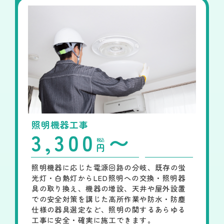
照明機器工事
3,300
〜
税込
円
照明機器に応じた電源回路の分岐、既存の蛍
光灯・白熱灯からLED照明への交換・照明器
具の取り換え、機器の増設、天井や屋外設置
での安全対策を講じた高所作業や防水・防塵
仕様の器具選定など、照明の関するあらゆる
工事に安全・確実に施工できます。