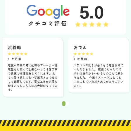
5.0
クチコミ評価
浜義郎
おでん
4 か月前
3 か月前
電気が不良の時に配線やブレーカー分
エアコンの効きが悪くなり電話させて
電盤など素人で出来ないところを丁寧
いただきました。 夜遅くだったので
で迅速に修理交換してくれます。 と
すが当日今からいけるとのことで助か
ても受け答えの良い従業員さんで安心
りました。 作業もスムーズにとても
して依頼してます。電気工事が必要な
丁寧にしていただきありがとうござい
時はいつもこちらにお世話になってま
ます。
す。
1
2