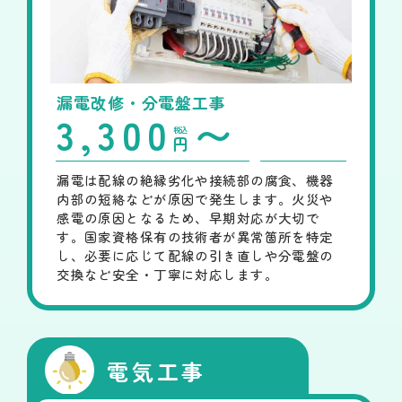
漏電改修・分電盤工事
3,300
〜
税込
円
漏電は配線の絶縁劣化や接続部の腐食、機器
内部の短絡などが原因で発生します。火災や
感電の原因となるため、早期対応が大切で
す。国家資格保有の技術者が異常箇所を特定
し、必要に応じて配線の引き直しや分電盤の
交換など安全・丁寧に対応します。
電気工事