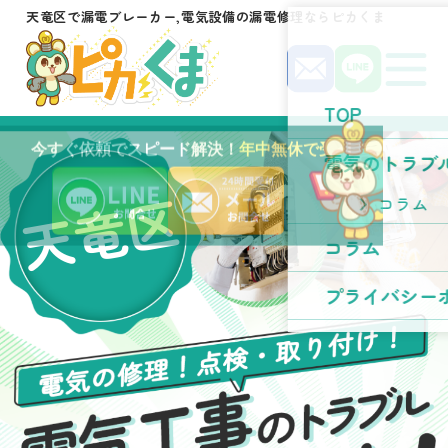
天竜区で漏電ブレーカー,電気設備の漏電修理ならピカくま
TOP
今すぐ依頼でスピード解決！
年中無休で受付中！
電気のトラブ
天竜区
コラム
コラム
プライバシー