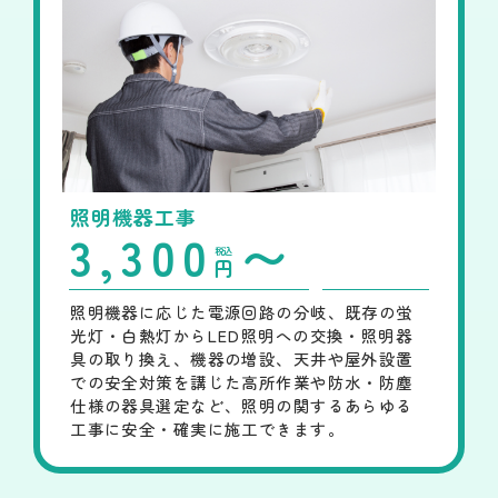
照明機器工事
3,300
〜
税込
円
照明機器に応じた電源回路の分岐、既存の蛍
光灯・白熱灯からLED照明への交換・照明器
具の取り換え、機器の増設、天井や屋外設置
での安全対策を講じた高所作業や防水・防塵
仕様の器具選定など、照明の関するあらゆる
工事に安全・確実に施工できます。