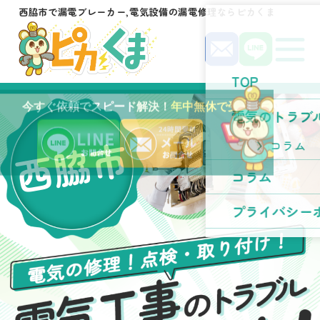
西脇市で漏電ブレーカー,電気設備の漏電修理ならピカくま
TOP
今すぐ依頼でスピード解決！
年中無休で受付中！
電気のトラブ
西脇市
コラム
コラム
プライバシー