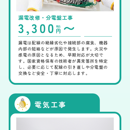
漏電改修・分電盤工事
3,300
〜
税込
円
漏電は配線の絶縁劣化や接続部の腐食、機器
内部の短絡などが原因で発生します。火災や
感電の原因となるため、早期対応が大切で
す。国家資格保有の技術者が異常箇所を特定
し、必要に応じて配線の引き直しや分電盤の
交換など安全・丁寧に対応します。
電気工事