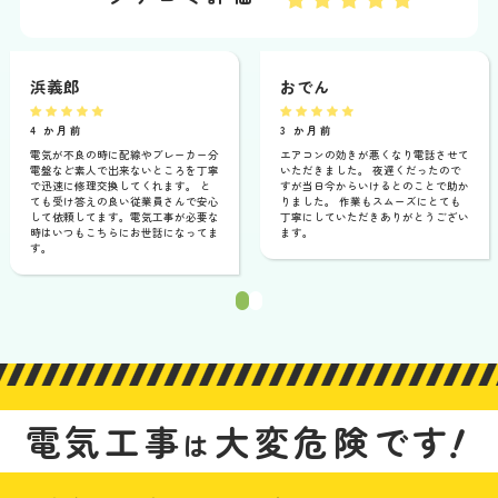
浜義郎
おでん
4 か月前
3 か月前
電気が不良の時に配線やブレーカー分
エアコンの効きが悪くなり電話させて
電盤など素人で出来ないところを丁寧
いただきました。 夜遅くだったので
で迅速に修理交換してくれます。 と
すが当日今からいけるとのことで助か
ても受け答えの良い従業員さんで安心
りました。 作業もスムーズにとても
して依頼してます。電気工事が必要な
丁寧にしていただきありがとうござい
時はいつもこちらにお世話になってま
ます。
す。
1
2
！
電気工事
大変危険です
は