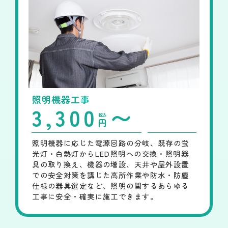
照明機器工事
3,300
〜
税込
円
照明機器に応じた電源回路の分岐、既存の蛍
光灯・白熱灯からLED照明への交換・照明器
具の取り換え、機器の増設、天井や屋外設置
での安全対策を講じた高所作業や防水・防塵
仕様の器具選定など、照明の関するあらゆる
工事に安全・確実に施工できます。