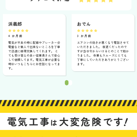
浜義郎
おでん
4 か月前
3 か月前
電気が不良の時に配線やブレーカー分
エアコンの効きが悪くなり電話させて
電盤など素人で出来ないところを丁寧
いただきました。 夜遅くだったので
で迅速に修理交換してくれます。 と
すが当日今からいけるとのことで助か
ても受け答えの良い従業員さんで安心
りました。 作業もスムーズにとても
して依頼してます。電気工事が必要な
丁寧にしていただきありがとうござい
時はいつもこちらにお世話になってま
ます。
す。
1
2
！
電気工事
大変危険です
は