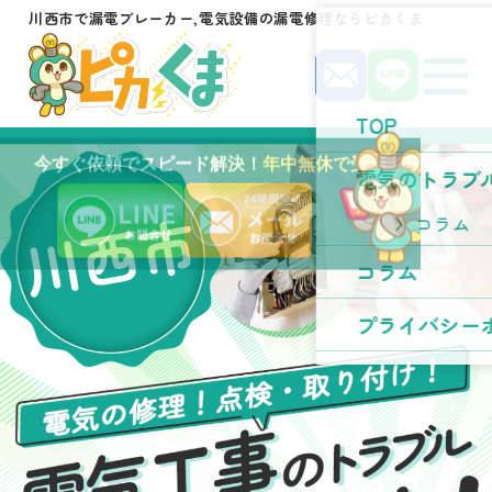
川西市で漏電ブレーカー,電気設備の漏電修理ならピカくま
TOP
今すぐ依頼でスピード解決！
年中無休で受付中！
電気のトラブ
川西市
コラム
コラム
プライバシー