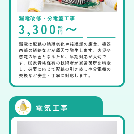
漏電改修・分電盤工事
3,300
〜
税込
円
漏電は配線の絶縁劣化や接続部の腐食、機器
内部の短絡などが原因で発生します。火災や
感電の原因となるため、早期対応が大切で
す。国家資格保有の技術者が異常箇所を特定
し、必要に応じて配線の引き直しや分電盤の
交換など安全・丁寧に対応します。
電気工事