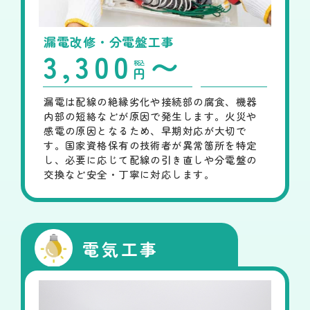
漏電改修・分電盤工事
3,300
〜
税込
円
漏電は配線の絶縁劣化や接続部の腐食、機器
内部の短絡などが原因で発生します。火災や
感電の原因となるため、早期対応が大切で
す。国家資格保有の技術者が異常箇所を特定
し、必要に応じて配線の引き直しや分電盤の
交換など安全・丁寧に対応します。
電気工事