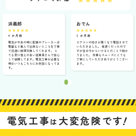
浜義郎
おでん
4 か月前
3 か月前
電気が不良の時に配線やブレーカー分
エアコンの効きが悪くなり電話させて
電盤など素人で出来ないところを丁寧
いただきました。 夜遅くだったので
で迅速に修理交換してくれます。 と
すが当日今からいけるとのことで助か
ても受け答えの良い従業員さんで安心
りました。 作業もスムーズにとても
して依頼してます。電気工事が必要な
丁寧にしていただきありがとうござい
時はいつもこちらにお世話になってま
ます。
す。
1
2
！
電気工事
大変危険です
は