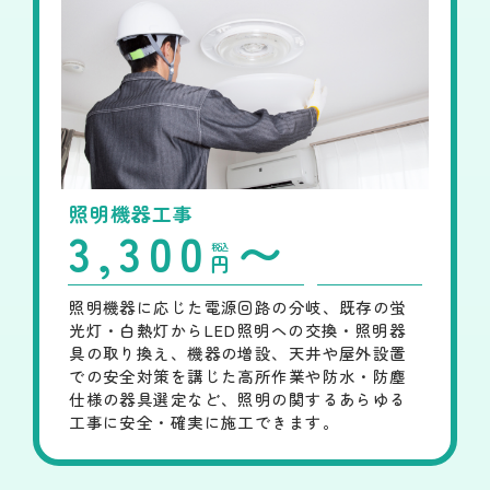
照明機器工事
3,300
〜
税込
円
照明機器に応じた電源回路の分岐、既存の蛍
光灯・白熱灯からLED照明への交換・照明器
具の取り換え、機器の増設、天井や屋外設置
での安全対策を講じた高所作業や防水・防塵
仕様の器具選定など、照明の関するあらゆる
工事に安全・確実に施工できます。