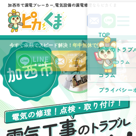
加西市で漏電ブレーカー,電気設備の漏電修理ならピカくま
TOP
今すぐ依頼でスピード解決！
年中無休で受付中！
電気のトラブ
加西市
コラム
コラム
プライバシー