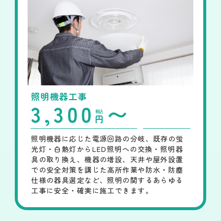
照明機器工事
3,300
〜
税込
円
照明機器に応じた電源回路の分岐、既存の蛍
光灯・白熱灯からLED照明への交換・照明器
具の取り換え、機器の増設、天井や屋外設置
での安全対策を講じた高所作業や防水・防塵
仕様の器具選定など、照明の関するあらゆる
工事に安全・確実に施工できます。