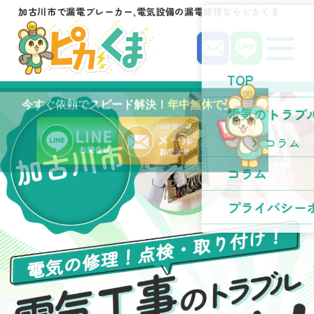
加古川市で漏電ブレーカー,電気設備の漏電修理ならピカくま
TOP
今すぐ依頼でスピード解決！
年中無休で受付中！
電気のトラブ
加古川市
コラム
コラム
プライバシー