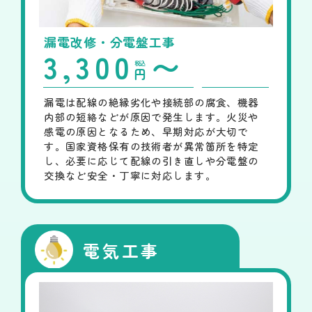
漏電改修・分電盤工事
3,300
〜
税込
円
漏電は配線の絶縁劣化や接続部の腐食、機器
内部の短絡などが原因で発生します。火災や
感電の原因となるため、早期対応が大切で
す。国家資格保有の技術者が異常箇所を特定
し、必要に応じて配線の引き直しや分電盤の
交換など安全・丁寧に対応します。
電気工事