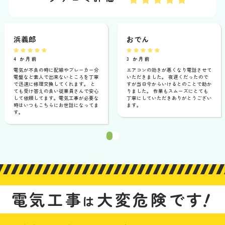
浜義郎
おでん
4 か月前
3 か月前
電気が不良の時に配線やブレーカー分
エアコンの効きが悪くなり電話させて
電盤など素人で出来ないところを丁寧
いただきました。 夜遅くだったので
で迅速に修理交換してくれます。 と
すが当日今からいけるとのことで助か
ても受け答えの良い従業員さんで安心
りました。 作業もスムーズにとても
して依頼してます。電気工事が必要な
丁寧にしていただきありがとうござい
時はいつもこちらにお世話になってま
ます。
す。
1
2
！
電気工事
大変危険です
は